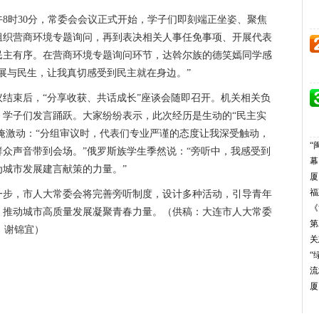
8时30分，常委会会议正式开始，学子们即刻端正坐姿、聚焦
组织营商环境专题询问，再到表决相关人事任免事项、开展代表
民主有序。在营商环境专题询问环节，达斡尔族的德笑嫣同学感
展与民生，让我真切感受到民主就在身边。”
结束后，“分享收获、共话成长”座谈会随即召开。机关相关负
，学子们发言踊跃。大家纷纷表示，此次经历是生动的“民主实
难掩激动：“分组审议时，代表们专业严谨的态度让我深受触动，
众声音带到会场。”俄罗斯族学生季然说：“旁听中，我感受到
城市发展建言献策的力量。”
一步，市人大常委会将完善旁听制度，设计多种活动，引导青年
、推动城市高质量发展凝聚青春力量。
（供稿：大连市人大常委
 谢锦宜）