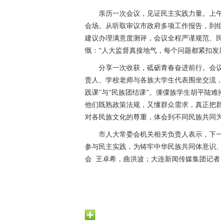
亲历一次会议，见证民主实践力量。上午
会场。从听取审议市政府多项工作报告，到
建议办理满意度测评，会议全程严谨规范、
慨：“人大监督真接地气，每个问题都紧扣发
分享一次收获，砥砺青春奋进前行。会议
责人、学校老师与各族大学生代表围坐交流
践课”与“民族团结课”。傈僳族学生胡平陆
他们既熟政策法规，又懂群众需求，真正把群
对各民族文化的尊重，体会到不同民族共同为
市人大常委会机关相关负责人表示，下
参与民主实践，为铸牢中华民族共同体意识
会 王卓希，曲洪波；大连新闻传媒集团记者