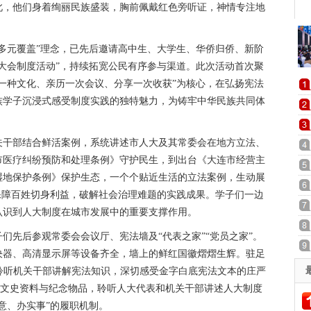
此，他们身着绚丽民族盛装，胸前佩戴红色旁听证，神情专注地
多元覆盖”理念，已先后邀请高中生、大学生、华侨归侨、新阶
大会制度活动”，持续拓宽公民有序参与渠道。此次活动首次聚
一种文化、亲历一次会议、分享一次收获”为核心，在弘扬宪法
族学子沉浸式感受制度实践的独特魅力，为铸牢中华民族共同体
关干部结合鲜活案例，系统讲述市人大及其常委会在地方立法、
市医疗纠纷预防和处理条例》守护民生，到出台《大连市经营主
湿地保护条例》保护生态，一个个贴近生活的立法案例，生动展
保障百姓切身利益，破解社会治理难题的实践成果。学子们一边
认识到人大制度在城市发展中的重要支撑作用。
们先后参观常委会会议厅、宪法墙及“代表之家”“党员之家”。
决器、高清显示屏等设备齐全，墙上的鲜红国徽熠熠生辉。驻足
认真聆听机关干部讲解宪法知识，深切感受金字白底宪法文本的庄严
浏览文史资料与纪念物品，聆听人大代表和机关干部讲述人大制度
意、办实事”的履职机制。