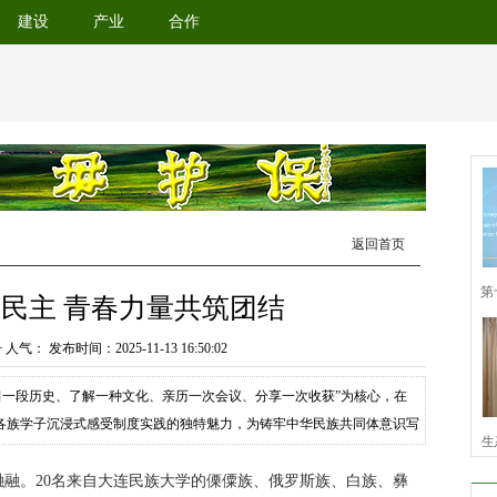
建设
产业
合作
返回首页
民主 青春力量共筑团结
丹 人气：
发布时间：2025-11-13 16:50:02
习一段历史、了解一种文化、亲历一次会议、分享一次收获”为核心，在
各族学子沉浸式感受制度实践的独特魅力，为铸牢中华民族共同体意识写
责人表示，下一步，市人大常委会将完善旁听制度，设计多种活动，引导
推动城市高质量发展凝聚青春力量。学子们先后参观常委会会议厅、宪法
融。20名来自大连民族大学的傈僳族、俄罗斯族、白族、彝