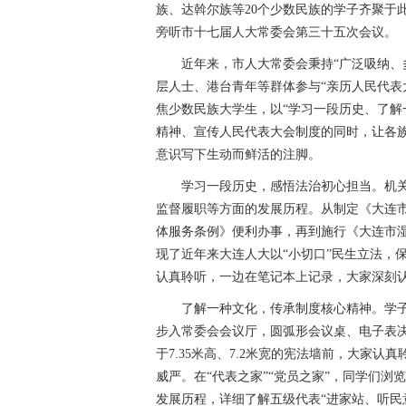
墙及“代表之家”“党员之家”。
族、达斡尔族等20个少数民族的学子齐聚于
旁听市十七届人大常委会第三十五次会议。
近年来，市人大常委会秉持“广泛吸纳、
层人士、港台青年等群体参与“亲历人民代表
焦少数民族大学生，以“学习一段历史、了解
精神、宣传人民代表大会制度的同时，让各
意识写下生动而鲜活的注脚。
学习一段历史，感悟法治初心担当。机
监督履职等方面的发展历程。从制定《大连
体服务条例》便利办事，再到施行《大连市
现了近年来大连人大以“小切口”民生立法，
认真聆听，一边在笔记本上记录，大家深刻
了解一种文化，传承制度核心精神。学子
步入常委会会议厅，圆弧形会议桌、电子表
于7.35米高、7.2米宽的宪法墙前，大家
威严。在“代表之家”“党员之家”，同学们
发展历程，详细了解五级代表“进家站、听民