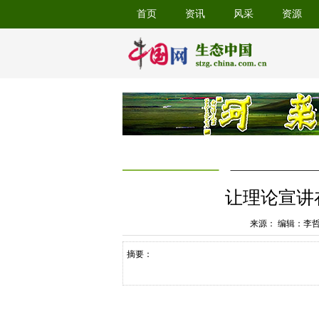
首页
资讯
风采
资源
让理论宣讲
来源： 编辑：李
摘要：