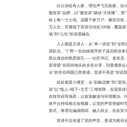
白云深处有人家，理论声飞百姓家。自2
微宣讲”品牌，以“微宣讲”撬动“大传播”，
岭上每一寸土地、温暖千家万户。截至目前，
万人次；开展线下宣讲活动近100场，覆盖群众
场”到“心坎”的深度融合。
人人都是主讲人：从“单一讲述”到“全民开
讲队伍。“1”即一支由镇领导班子成员和业务
群众身边的熟悉面孔——社区书记、老党员
宣讲团”在田间地头的乡音分享，到普通群众
台”的生动局面已然形成。宣讲不再是“你说
处处都是小课堂：从“刻板说教”到“浸
讲”以“线上+线下+文艺”三维矩阵，实现
农技培训等场景，让政策解读与环境整治、纠
体平台持续推出短视频，让党的声音突破时空限
形式，将理论编成唱词、融入鼓点，在欢笑
宣讲不仅传递了党的声音，更成为推动