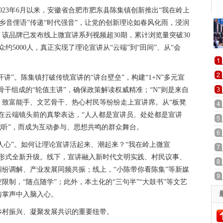
023年6月以来，安徽省合肥市肥东县陈集镇创新推出“我在岭上
用“乡音俚语”传递“时代强音”，让党的创新理论如春风化雨，浸润
该品牌已发布线上微宣讲系列视频超30期，累计浏览量突破30
约5000人，真正实现了理论宣讲从“云端”到“田间”、从“会
讲”。陈集镇打破传统宣讲的“讲台壁垒”，构建“1+N”多元宣
骨干组成的“轮值主讲”，确保政策解读权威精准；“N”则是来自
、致富能手、文艺骨干、热心村民等纷纷走上宣讲席。从“板凳
在云端镜头前的真挚表达，“人人都是宣讲员、处处都是宣讲
我听”，而成为互动参与、思想共鸣的群众舞台。
润人心”。如何让理论宣讲活起来、潮起来？“我在岭上微宣
宣讲形式全新升级。线下，宣讲融入新时代文明实践、村民议事、
纷调解、产业发展同频共振；线上，“小陈带你看陈集”等新媒
制，“随点随学”；此外，本土化的“三句半”“大鼓书”等文艺
与掌声中入脑入心。
乡村振兴、凝聚发展共识的重要纽带。