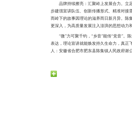
品牌持续擦亮：汇聚岭上发展合力。立足
步建强宣讲队伍、创新传播形式、精准对接
而岭下的故事因理论的滋养而日新月异。陈集
更深入，为高质量发展注入澎湃的思想动力
“微”力可聚千钧，“乡音”能传“党音”
表达，理论宣讲就能焕发持久生命力，真正
人：安徽省合肥市肥东县陈集镇人民政府谢