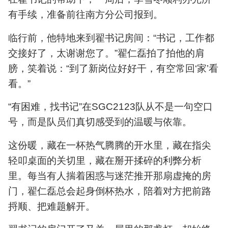
有手续，准备前往南方分公司报到。
临行前，他特地来到翟书记房间：“书记，工作都
交接好了，太谢谢您了。”翟仁磊拍了拍他的肩
膀，笑着说：“到了新岗位好好干，有空常回‘家’看
看。”
“有困难，找书记”在SGC2123队从不是一句空口
号，而是队员们真切感受到的温暖与依靠。
这份暖，藏在一杯热气腾腾的开水里，藏在指尖
轻叩桌面的关切里，藏在掰开揉碎的利弊分析
里。每当有人揣着困惑与迷茫推开那扇虚掩的房
门，翟仁磊总会起身倒杯热水，陪着对方把前路
捋顺、把难题解开。