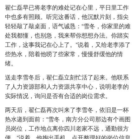
翟仁磊早已将老李的难处记在心里，平日里工作
中也多有照顾。听完这番话，他沉默片刻，指尖
轻轻敲了敲桌面，语气诚恳：“雪冬，你家里的难
处我都懂，也别急，我来帮你想想办法。你踏实
工作，这事我记在心上了。”说着，又给老李添了
些热水，陪着他唠了些家常，慢慢舒缓他的情
绪。
送走李雪冬后，翟仁磊立刻忙活了起来。他联系
了人力资源部和人力资源共享中心，说明老李的
实际情况，询问是否有合适的岗位需求。
两天后，翟仁磊再次叫来了李雪冬，依旧是一杯
热水递到面前：“雪冬，南方分公司那边有个画图
员岗位，工作地点离你四川老家不远，通勤很方
便。”说着，他掏出手机，点开整理好的岗位信息