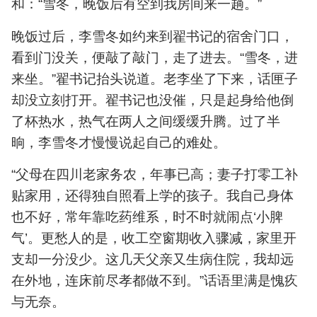
和：“雪冬，晚饭后有空到我房间来一趟。”
晚饭过后，李雪冬如约来到翟书记的宿舍门口，
看到门没关，便敲了敲门，走了进去。“雪冬，进
来坐。”翟书记抬头说道。老李坐了下来，话匣子
却没立刻打开。翟书记也没催，只是起身给他倒
了杯热水，热气在两人之间缓缓升腾。过了半
晌，李雪冬才慢慢说起自己的难处。
“父母在四川老家务农，年事已高；妻子打零工补
贴家用，还得独自照看上学的孩子。我自己身体
也不好，常年靠吃药维系，时不时就闹点‘小脾
气’。更愁人的是，收工空窗期收入骤减，家里开
支却一分没少。这几天父亲又生病住院，我却远
在外地，连床前尽孝都做不到。”话语里满是愧疚
与无奈。