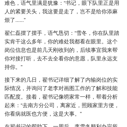
难色，语气里满是犹豫：“书记，眼下队里正是用
人的紧要关头，我这要是走了，岂不是给你添麻
烦了......”
翟仁磊摆了摆手，语气恳切：“雪冬，你在队里踏
实肯干这么多年，你的难处我都看在眼里。这个
岗位信息也是前几天刚收到的，后续事宜我来帮
你对接打听，去不去全看你的意愿，队里永远支
持你。”
接下来的几日，翟书记详细了解了内输岗位的实
际情况，并询问了老李对画图工作的了解和技能
匹配度。接着，翟书记像唠家常一样，帮着分析
起来：“去南方分公司，离家近，照顾家里方便，
你看病就医也方便，这是大事。”
在翟书记的帮助下，一周后，李雪冬顺利办完所